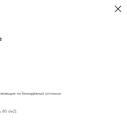
а
хновляющие на безнадёжный оптимизм.
 80 г/м2).