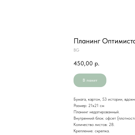
Планинг Оптимист
BG
450,00
р.
В пакет
Бумага, картон, 53 истории, вдо
Размер: 21х21 см
Планинг недатированный.
Внутренний блок: офсет (плотность
Количество листов: 28.
Крепление: скрепка.