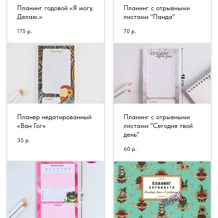
Планинг годовой «Я могу.
Планинг с отрывными
Делаю.»
листами "Панда"
175
р.
70
р.
Планер недатированный
Планинг с отрывными
«Ван Гог»
листами "Сегодня твой
день"
35
р.
60
р.