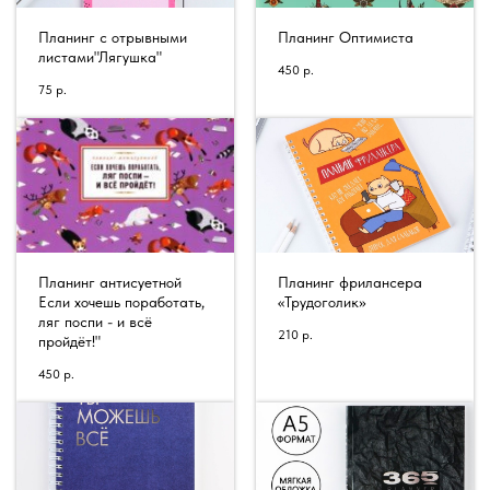
Планинг с отрывными
Планинг Оптимиста
листами"Лягушка"
450
р.
75
р.
Планинг антисуетной
Планинг фрилансера
Если хочешь поработать,
«Трудоголик»
ляг поспи - и всё
210
р.
Расписание уроков
пройдёт!"
450
р.