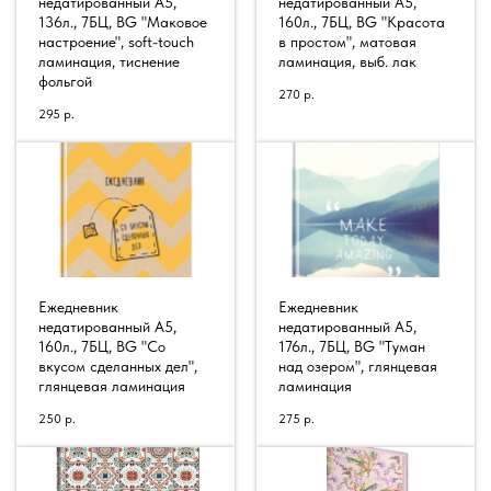
недатированный А5,
недатированный А5,
136л., 7БЦ, BG "Маковое
160л., 7БЦ, BG "Красота
настроение", soft-touch
в простом", матовая
ламинация, тиснение
ламинация, выб. лак
фольгой
270
р.
295
р.
Ежедневник
Ежедневник
недатированный А5,
недатированный А5,
160л., 7БЦ, BG "Со
176л., 7БЦ, BG "Туман
вкусом сделанных дел",
над озером", глянцевая
глянцевая ламинация
ламинация
250
р.
275
р.