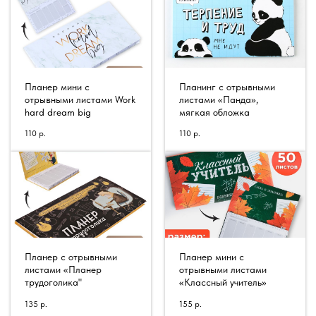
Планер мини с
Планинг с отрывными
отрывными листами Work
листами «Панда»,
hard dream big
мягкая обложка
110
р.
110
р.
Планер с отрывными
Планер мини с
листами «Планер
отрывными листами
трудоголика"
«Классный учитель»
135
р.
155
р.