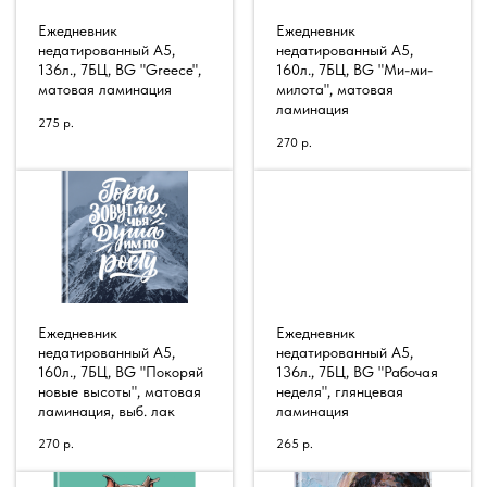
Ежедневник
Ежедневник
недатированный А5,
недатированный А5,
136л., 7БЦ, BG "Greece",
160л., 7БЦ, BG "Ми-ми-
матовая ламинация
милота", матовая
ламинация
275
р.
270
р.
Ежедневник
Ежедневник
недатированный А5,
недатированный А5,
160л., 7БЦ, BG "Покоряй
136л., 7БЦ, BG "Рабочая
новые высоты", матовая
неделя", глянцевая
ламинация, выб. лак
ламинация
270
р.
265
р.