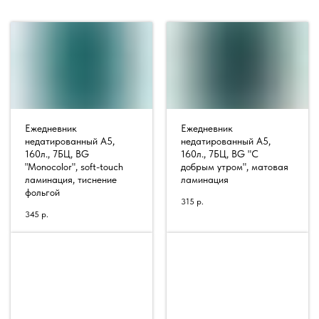
Ежедневник
Ежедневник
недатированный А5,
недатированный А5,
160л., 7БЦ, BG
160л., 7БЦ, BG "С
"Monocolor", soft-touch
добрым утром", матовая
ламинация, тиснение
ламинация
фольгой
315
р.
345
р.