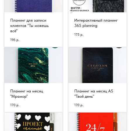
Планинг для записи
Интерактивный планинг
клиентов "Ты можешь
365 planning
всё"
175
р.
195
р.
Планинг на месяц
Планинг на месяц А5
"Мрамор"
"Твой день"
170
р.
170
р.