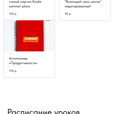
тонкий картон Koala
"Воплощай свои мечты"
summer plans
недатированный
100
р.
90
р.
Антипланер
«Продуктивность»
196
р.