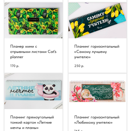
Планер мини с
Планинг горизонтальный
отрывными листами Cat's
«Самому лучшему
planner
учителю»
170
р.
250
р.
Планинг прямоугольный
Планинг горизонтальный
тонкий картон «Летние
«Любимому учителю»
мечты и планы»