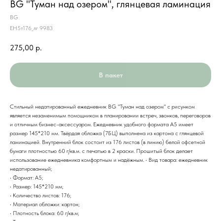
BG "Туман над озером", глянцевая ламинация
BG
ЕН5т176_лг 9983
275,00
р.
В пакет
Стильный недатированный ежедневник BG "Туман над озером" с рисунком
является незаменимым помощником в планировании встреч, звонков, переговоров
и отличным бизнес-аксессуаром. Ежедневник удобного формата А5 имеет
размер 145*210 мм. Твёрдая обложка (7БЦ) выполнена из картона с глянцевой
ламинацией. Внутренний блок состоит из 176 листов (в линию) белой офсетной
бумаги плотностью 60 г/кв.м. с печатью в 2 краски. Прошитый блок делает
использование ежедневника комфортным и надёжным. • Вид товара: ежедневник
недатированный;
• Формат: А5;
• Размер: 145*210 мм;
• Количество листов: 176;
• Материал обложки: картон;
• Плотность блока: 60 г/кв.м;