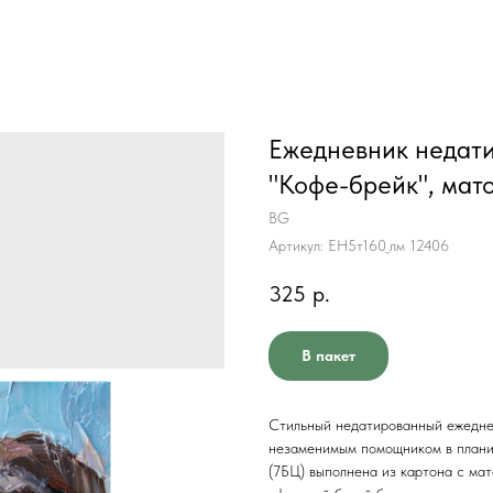
Ежедневник недати
"Кофе-брейк", мат
BG
Артикул:
ЕН5т160_лм 12406
325
р.
В пакет
Стильный недатированный ежедне
незаменимым помощником в плани
(7БЦ) выполнена из картона с мат