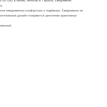
 60 г/м2 в линию, печатью в 1 краску. Ежедневник
м.
ание ежедневника комфортным и надёжным. Ежедневник не
игинальный дизайн понравится ценителям креативных
ованный;