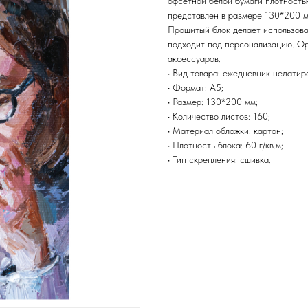
офсетной белой бумаги плотностью
представлен в размере 130*200 м
Прошитый блок делает использов
подходит под персонализацию. Ор
аксессуаров.
• Вид товара: ежедневник недатир
• Формат: А5;
• Размер: 130*200 мм;
• Количество листов: 160;
• Материал обложки: картон;
• Плотность блока: 60 г/кв.м;
• Тип скрепления: сшивка.