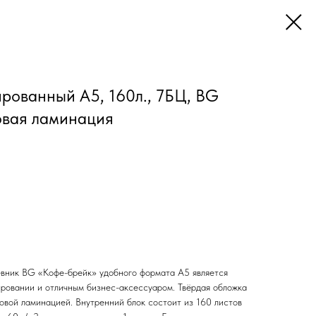
рованный А5, 160л., 7БЦ, BG
овая ламинация
вник BG «Кофе-брейк» удобного формата А5 является
ровании и отличным бизнес-аксессуаром. Твёрдая обложка
овой ламинацией. Внутренний блок состоит из 160 листов