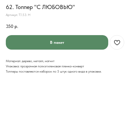
62. Топпер "С ЛЮБОВЬЮ"
Артикул:
Т.1.53. Н
350
р.
В пакет
Материал: дерево, металл, магнит
Упаковка: прозрачная полиэтиленовая пленка-конверт
Топперы поставляются набором по 5 штук одного вида в упаковке.