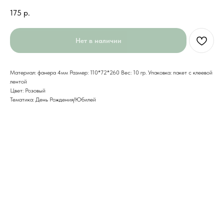
175
р.
Нет в наличии
Материал: фанера 4мм Размер: 110*72*260 Вес: 10 гр. Упаковка: пакет с клеевой
лентой
Цвет: Розовый
Тематика: День Рождения/Юбилей