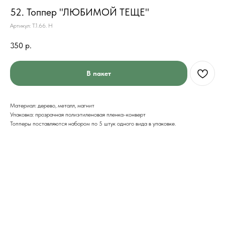
52. Топпер "ЛЮБИМОЙ ТЕЩЕ"
Артикул:
Т.1.66. Н
350
р.
В пакет
Материал: дерево, металл, магнит
Упаковка: прозрачная полиэтиленовая пленка-конверт
Топперы поставляются набором по 5 штук одного вида в упаковке.