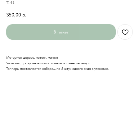
Т.1.48
350,00
р.
В пакет
Материал: дерево, металл, магнит
Упаковка: прозрачная полиэтиленовая пленка-конверт
Топперы поставляются набором по 5 штук одного вида в упаковке.