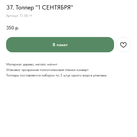
37. Топпер "1 СЕНТЯБРЯ"
Артикул:
Т.1.38. Н
350
р.
В пакет
Материал: дерево, металл, магнит
Упаковка: прозрачная полиэтиленовая пленка-конверт
Топперы поставляются набором по 5 штук одного вида в упаковке.