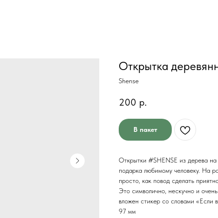
Открытка деревян
Shense
200
р.
В пакет
Открытки #SHENSE из дерева на 
подарка любимому человеку. На р
просто, как повод сделать приятн
Это символично, нескучно и оче
вложен стикер со словами «Если в
97 мм