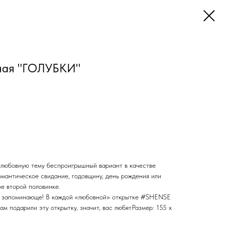
ная "ГОЛУБКИ"
любовную тему беспроигрышный вариант в качестве
омантическое свидание, годовщину, день рождения или
ое второй половинке.
нь запоминающе! В каждой «любовной» открытке #SHENSE
ам подарили эту открытку, значит, вас любятРазмер: 155 х