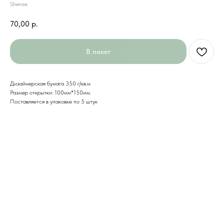
Shense
70,00
р.
В пакет
Дизайнерская бумага 350 г/кв.м
Размер открытки: 100мм*150мм.
Поставляется в упаковке по 5 штук