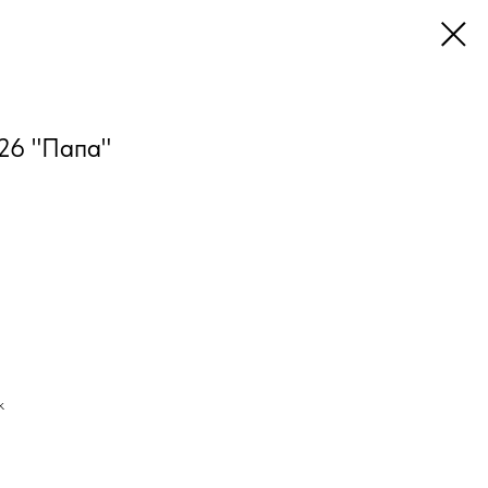
26 "Папа"
к