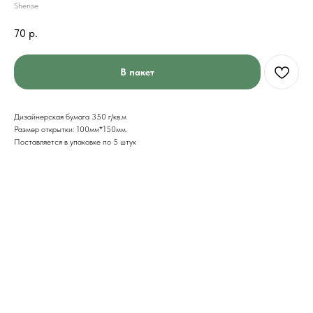
Shense
70
р.
В пакет
Дизайнерская бумага 350 г/кв.м
Размер открытки: 100мм*150мм.
Поставляется в упаковке по 5 штук