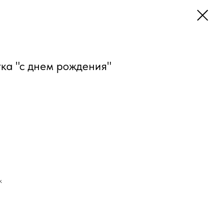
тка "с днем рождения"
к