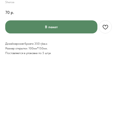
Shense
70
р.
В пакет
Дизайнерская бумага 350 г/кв.м
Размер открытки: 100мм*150мм.
Поставляется в упаковке по 5 штук