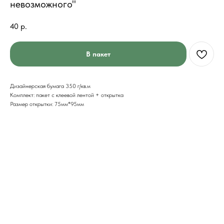
невозможного"
40
р.
В пакет
Дизайнерская бумага 350 г/кв.м
Комплект: пакет с клеевой лентой + открытка
Размер открытки: 75мм*95мм