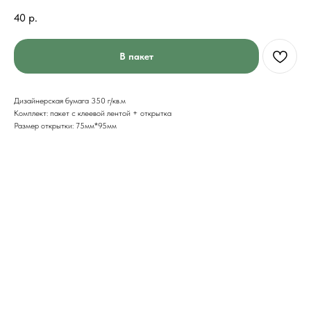
40
р.
В пакет
Дизайнерская бумага 350 г/кв.м
Комплект: пакет с клеевой лентой + открытка
Размер открытки: 75мм*95мм