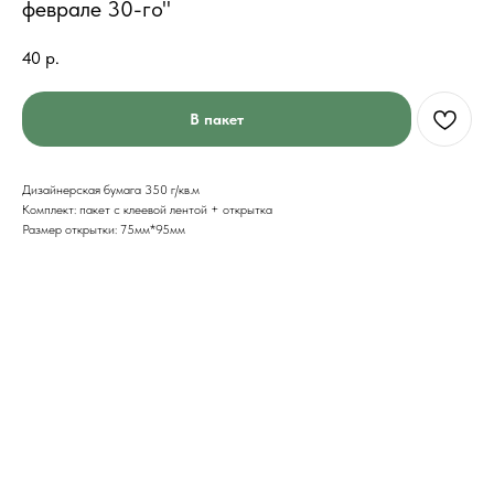
феврале 30-го"
40
р.
В пакет
Дизайнерская бумага 350 г/кв.м
Комплект: пакет с клеевой лентой + открытка
Размер открытки: 75мм*95мм