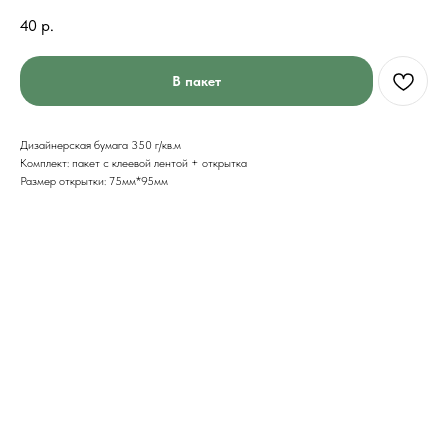
40
р.
В пакет
Дизайнерская бумага 350 г/кв.м
Комплект: пакет с клеевой лентой + открытка
Размер открытки: 75мм*95мм