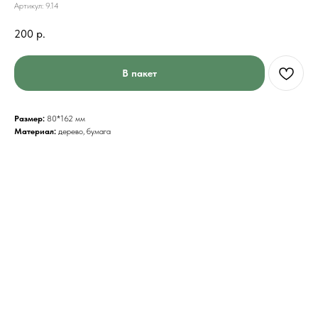
Артикул:
9.14
200
р.
В пакет
Размер:
80*162 мм
Материал:
дерево, бумага