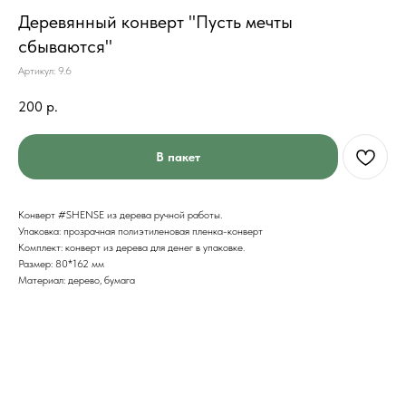
Деревянный конверт "Пусть мечты
сбываются"
Артикул:
9.6
200
р.
В пакет
Конверт #SHENSE из дерева ручной работы.
Упаковка: прозрачная полиэтиленовая пленка-конверт
Комплект: конверт из дерева для денег в упаковке.
Размер: 80*162 мм
Материал: дерево, бумага