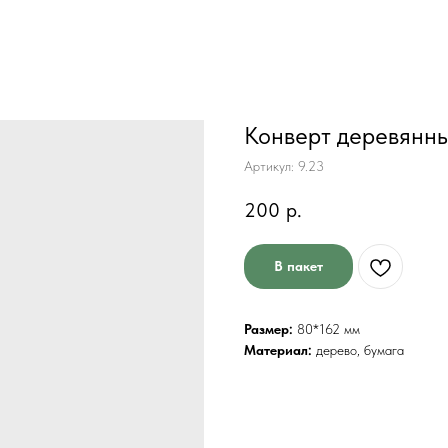
Конверт деревян
Артикул:
9.23
200
р.
В пакет
Размер:
80*162 мм
Материал:
дерево, бумага