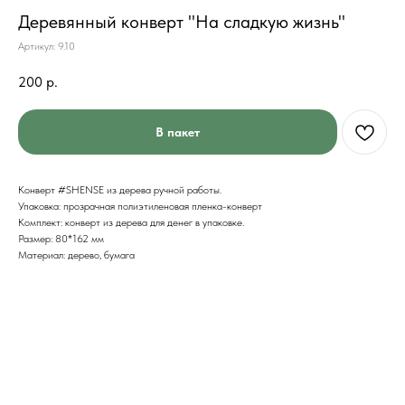
Деревянный конверт "На сладкую жизнь"
Артикул:
9.10
200
р.
В пакет
Конверт #SHENSE из дерева ручной работы.
Упаковка: прозрачная полиэтиленовая пленка-конверт
Комплект: конверт из дерева для денег в упаковке.
Размер: 80*162 мм
Материал: дерево, бумага