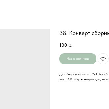
38. Конверт сборн
130
р.
Нет в наличии
Дизайнерская бумага 350 г/кв.мКо
лентой.Размер конверта для дене