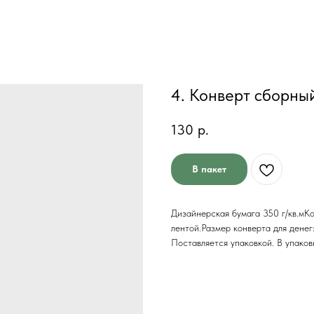
4. Конверт сборный
130
р.
В пакет
Дизайнерская бумага 350 г/кв.мКо
лентой.Размер конверта для дене
Поставляется упаковкой. В упаков