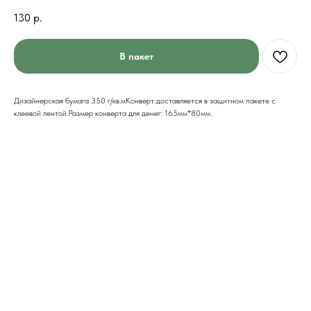
130
р.
В пакет
Дизайнерская бумага 350 г/кв.мКонверт доставляется в защитном пакете с
клеевой лентой.Размер конверта для денег: 165мм*80мм.