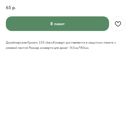
65
р.
В пакет
Дизайнерская бумага 350 г/кв.мКонверт доставляется в защитном пакете с
клеевой лентой.Размер конверта для денег: 165мм*80мм.