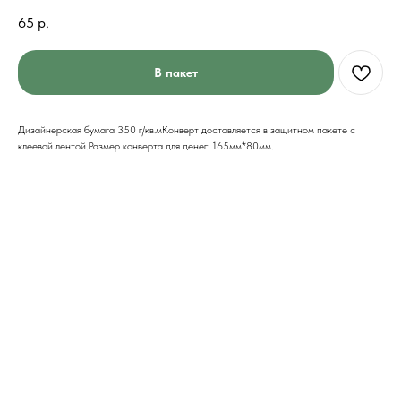
65
р.
В пакет
Дизайнерская бумага 350 г/кв.мКонверт доставляется в защитном пакете с
клеевой лентой.Размер конверта для денег: 165мм*80мм.