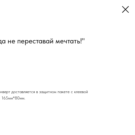
да не переставай мечтать!"
нверт доставляется в защитном пакете с клеевой
г: 165мм*80мм.