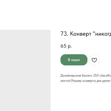
73. Конверт "никог
65
р.
В пакет
Дизайнерская бумага 350 г/кв.мКо
лентой.Размер конверта для дене