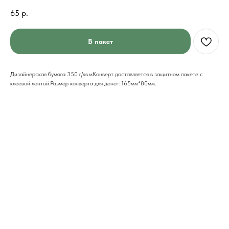
65
р.
В пакет
Дизайнерская бумага 350 г/кв.мКонверт доставляется в защитном пакете с
клеевой лентой.Размер конверта для денег: 165мм*80мм.