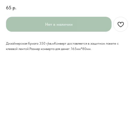
65
р.
Нет в наличии
Дизайнерская бумага 350 г/кв.мКонверт доставляется в защитном пакете с
клеевой лентой.Размер конверта для денег: 165мм*80мм.