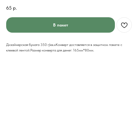
65
р.
В пакет
Дизайнерская бумага 350 г/кв.мКонверт доставляется в защитном пакете с
клеевой лентой.Размер конверта для денег: 165мм*80мм.