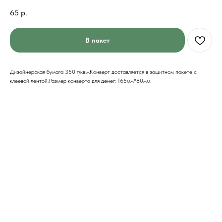
65
р.
В пакет
Дизайнерская бумага 350 г/кв.мКонверт доставляется в защитном пакете с
клеевой лентой.Размер конверта для денег: 165мм*80мм.