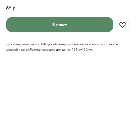
65
р.
В пакет
Дизайнерская бумага 350 г/кв.мКонверт доставляется в защитном пакете с
клеевой лентой.Размер конверта для денег: 165мм*80мм.