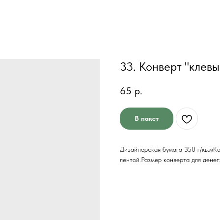
33. Конверт "клев
65
р.
В пакет
Дизайнерская бумага 350 г/кв.мКо
лентой.Размер конверта для дене