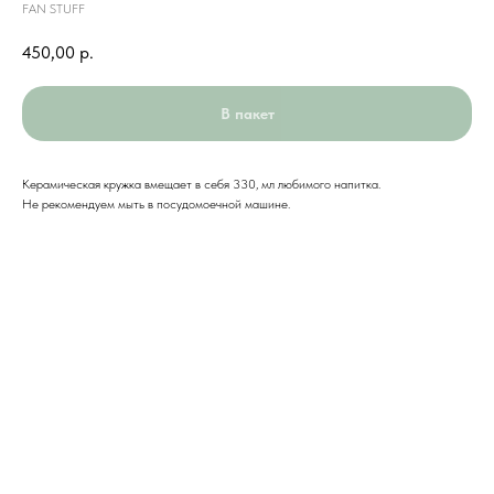
FAN STUFF
450,00
р.
В пакет
Керамическая кружка вмещает в себя 330, мл любимого напитка.
Не рекомендуем мыть в посудомоечной машине.