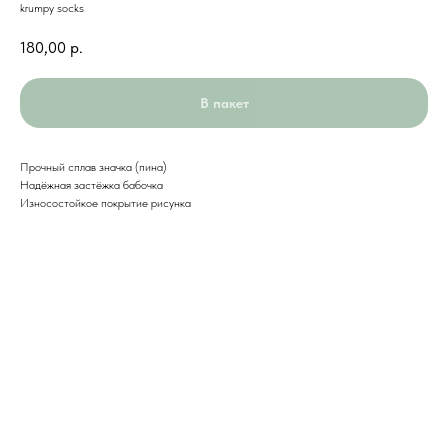
krumpy socks
180,00
р.
В пакет
Прочный сплав значка (пина)
Надёжная застёжка бабочка
Износостойкое покрытие рисунка