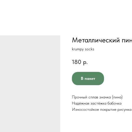
Металлический пи
krumpy socks
180
р.
В пакет
Прочный сплав значка (пина)
Надёжная застёжка бабочка
Износостойкое покрытие рисунка