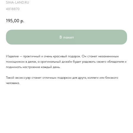
SIMA-LAND.RU
4818870
195,00
р.
В пакет
Изделие — практичный и очень красивый подарок. Он станет незаменимым
помощником в делах, а оригинальный дизайн будет радовать своего обладателя и
поднимать настроение каждый день.
Такой аксессуар станет отличным подарком для друга, коллеги или близкого
человека.