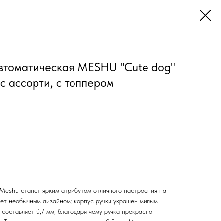
втоматическая MESHU "Cute dog"
ус ассорти, с топпером
Meshu станет ярким атрибутом отличного настроения на
ает необычным дизайном: корпус ручки украшен милым
составляет 0,7 мм, благодаря чему ручка прекрасно