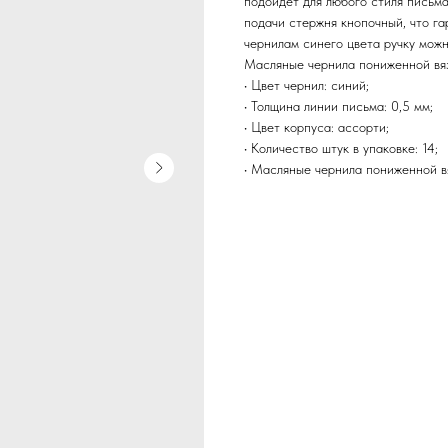
подойдёт для любого стиля письм
подачи стержня кнопочный, что га
чернилам синего цвета ручку можн
Масляные чернила пониженной вяз
• Цвет чернил: синий;
• Толщина линии письма: 0,5 мм;
• Цвет корпуса: ассорти;
• Количество штук в упаковке: 14;
• Масляные чернила пониженной в