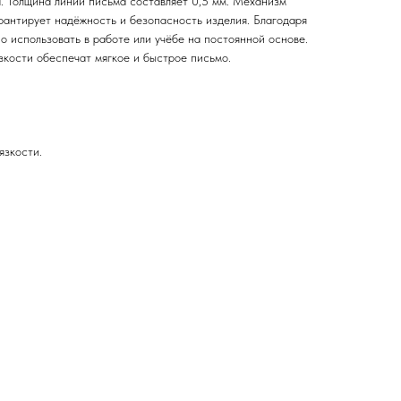
а. Толщина линии письма составляет 0,5 мм. Механизм
рантирует надёжность и безопасность изделия. Благодаря
о использовать в работе или учёбе на постоянной основе.
кости обеспечат мягкое и быстрое письмо.
язкости.