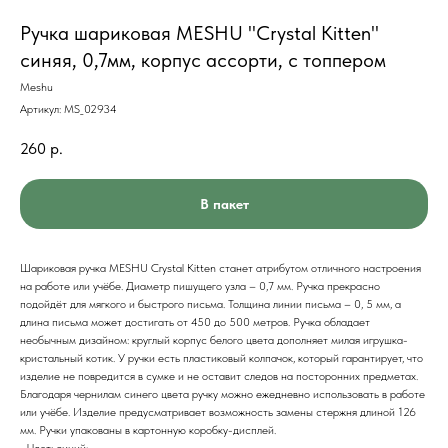
Ручка шариковая MESHU "Crystal Kitten"
синяя, 0,7мм, корпус ассорти, с топпером
Meshu
Артикул:
MS_02934
260
р.
В пакет
Шариковая ручка MESHU Crystal Kitten станет атрибутом отличного настроения
на работе или учёбе. Диаметр пишущего узла – 0,7 мм. Ручка прекрасно
подойдёт для мягкого и быстрого письма. Толщина линии письма – 0, 5 мм, а
длина письма может достигать от 450 до 500 метров. Ручка обладает
необычным дизайном: круглый корпус белого цвета дополняет милая игрушка-
кристальный котик. У ручки есть пластиковый колпачок, который гарантирует, что
изделие не повредится в сумке и не оставит следов на посторонних предметах.
Благодаря чернилам синего цвета ручку можно ежедневно использовать в работе
или учёбе. Изделие предусматривает возможность замены стержня длиной 126
мм. Ручки упакованы в картонную коробку-дисплей.
• Цвет: синий;