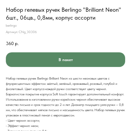
Набор гелевых ручек Berlingo "Brilliant Neon"
6шт., 06цв., 0,8мм, корпус ассорти
berlingo
Артикул:
CNg_30306
360
р.
В пакет
Набор гелевых ручек Berlingo Brilliant Neon из шести неоновых цветов с
флуоресцентным эффектом: жёлтый, зелёный, оранжевый, розовый, голубой и
фиолетовый. Цвет корпуса каждой ручки соответствует цвету чернил.
Бархатистое покрытие корпуса Soft touch гарантирует дополнительный комфорт.
Использование в изготовлении ручки корейских чернил обеспечивает высокое
качество письма и срок годности до 2-х лет. Диаметр пишущего узла ручки – 0,8
мм, что обеспечивает мягкое письмо и насыщенность цвета. Набор гелевых ручек
упакован в пластиковый пенал с европодвесом.
• Цвет чернил: ассорти;
• Эффект чернил: неон;
• Толщина линии письма: 0,6;