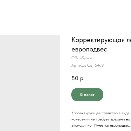
Корректирующая ле
европодвес
OfficeSpace
Артикул:
Cq_15469
80
р.
В пакет
Корректирующее средство в виде 
нанесения не требует времени на
экономично. Имеется европодвес.