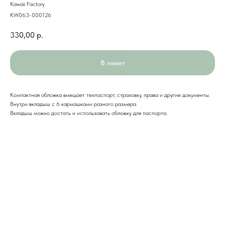
Kawaii Factory
KW063-000126
330,00
р.
В пакет
Компактная обложка вмещает техпаспорт, страховку, права и другие документы.
Внутри вкладыш с 6 кармашками разного размера.
Вкладыш можно достать и использовать обложку для паспорта.