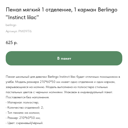
Пенал мягкий 1 отделение, 1 карман Berlingo
"Instinct lilac"
berlingo
Артикул:
PM09116
625
р.
В пакет
Пенал школьный для девочки Berlingo Instinct lilac будет отличным помощником в
учёбе. Модель размера 210*60*50 мм имеет одно отделение и один карман,
закрывающиеся на молнию. Модель выполнена из полиэстера стильных
пастельных цветов с черными молниями. Упакован в индивидуальный пакет.
Поставляется без наполнения.
• Материал: полиэстер;
• Количество отделений: 2;
• Тип пенала: на молнии;
• Размер: 210*60*50 мм;
• Цвет: сиреневый/чёрный.