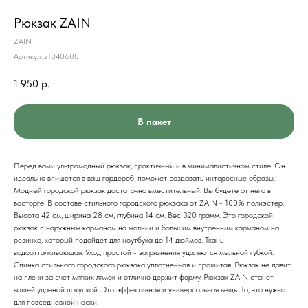
Рюкзак ZAIN
ZAIN
Артикул:
z1040680
1 950
р.
В пакет
Перед вами ультрамодный рюкзак, практичный и в минималистичном стиле. Он
идеально впишется в ваш гардероб, поможет создавать интересные образы.
Модный городской рюкзак достаточно вместительный. Вы будете от него в
восторге. В составе стильного городского рюкзака от ZAIN - 100% полиэстер.
Высота 42 см, ширина 28 см, глубина 14 см. Вес 320 грамм. Это городской
рюкзак с наружным карманом на молнии и большим внутренним карманом на
резинке, который подойдет для ноутбука до 14 дюймов. Ткань
водоотталкивающая. Уход простой - загрязнения удаляются мыльной губкой.
Спинка стильного городского рюкзака уплотненная и прошитая. Рюкзак не давит
на плечи за счет мягких лямок и отлично держит форму. Рюкзак ZAIN станет
вашей удачной покупкой. Это эффективная и универсальная вещь. То, что нужно
для повседневной носки.