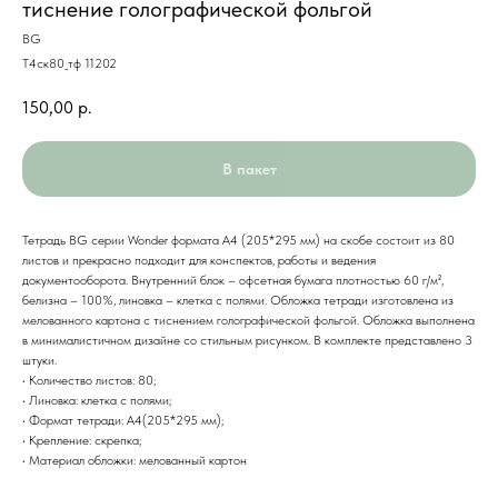
тиснение голографической фольгой
BG
Т4ск80_тф 11202
150,00
р.
В пакет
Тетрадь BG серии Wonder формата А4 (205*295 мм) на скобе состоит из 80
листов и прекрасно подходит для конспектов, работы и ведения
документооборота. Внутренний блок – офсетная бумага плотностью 60 г/м²,
белизна – 100%, линовка – клетка с полями. Обложка тетради изготовлена из
мелованного картона с тиснением голографической фольгой. Обложка выполнена
в минималистичном дизайне со стильным рисунком. В комплекте представлено 3
штуки.
• Количество листов: 80;
• Линовка: клетка с полями;
• Формат тетради: А4(205*295 мм);
• Крепление: скрепка;
• Материал обложки: мелованный картон