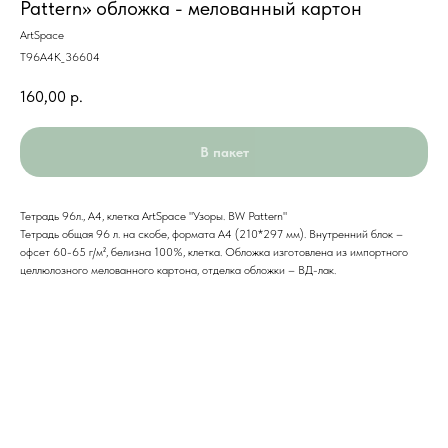
Pattern» обложка - мелованный картон
ArtSpace
Т96А4К_36604
160,00
р.
В пакет
Тетрадь 96л., А4, клетка ArtSpace "Узоры. BW Pattern"
Тетрадь общая 96 л. на скобе, формата А4 (210*297 мм). Внутренний блок –
офсет 60-65 г/м², белизна 100%, клетка. Обложка изготовлена из импортного
целлюлозного мелованного картона, отделка обложки – ВД-лак.