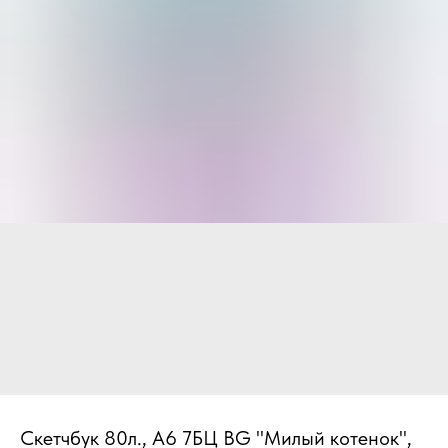
Скетчбук 80л., А6 7БЦ BG "Милый котенок",