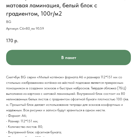
матовая ламинация, белый блок с
градиентом, 100г/м2
BG
Артикул:
С6т80_лм 9559
170
р.
В пакет
Скетчбук BG серии «Милый котёнок» формата А6 и размера 112*151 мм со
стильным изображением котёнка на жёсткой подложке является прекрасным
помощником в создании эскизов и быстрых набросков. Твёрдая обложка (7БЦ)
выполнена из картона с матовой ламинацией. Внутренний блок состоит из 80
нелинованных белых листов с градиентом офсетной бумаги плотностью 100 г/кв.
м. Прошитый блок делает использование тетради для эскизов комфортным и
надёжным. Все рисунки и записи будут храниться в одном месте.
• Формат: А6;
• Размер: 112*151 мм;
• Количество листов: 80;
• Внутренний блок: офсетная бумага;