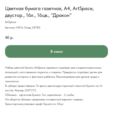
Цветная бумага газетная, А4, ArtSpace,
двустор., 16л., 16цв., "Дракон"
ArtSpace
Артикул:
Нб16-16гдв_28780
40
р.
В пакет
Набор цветной бумаги ArtSpace идеально подойдет для создания красочных
апликаций, изготовления открыток и поделок. Прекрасно подойдет детям для
развития моторики и фантазии ребенка. Рекомендована для уроков труда и
технологии.
В наборе представлены 16 ярких цветов двусторонней газетной бумаги на 16
листах. Размер 200*275.
Обложка - офсетная бумага. Тип скрепления - 2 скобы.
На обороте обложки предложен интересный вариант поделки.
Транспортная упаковка: крафт бумага по 30шт.